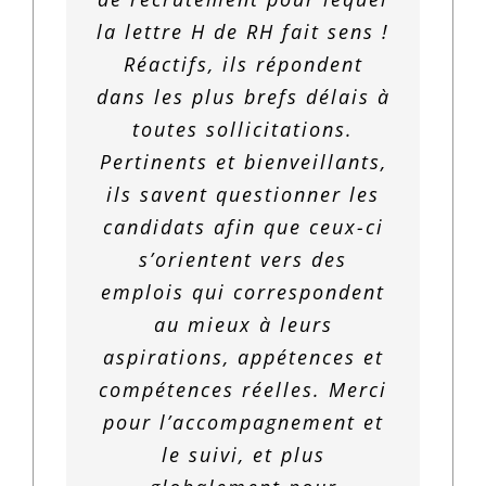
la lettre H de RH fait sens !
dans tout le processus de
Responsable commercial,
recrutement que je vous
je recommande »
aboutie. »
malgré le refus de cette
Réactifs, ils répondent
recrutement, qui
recommande
! »
dans les plus brefs délais à
dernière, un email de refus
accompagne les candidats
Vahly, Géomètre Topographe
Sabine, Comptable
toutes sollicitations.
et l’entreprise avec
pertinent avec en
Olivier, Ingénieur commercial
Pertinents et bienveillants,
assiduité et sérieux. Merci
complément un échange
et responsable d'agence
téléphonique de qualité. Je
ils savent questionner les
pour votre travail. »
candidats afin que ceux-ci
recommande fortement
s’orientent vers des
cette agence de
Franck, Commercial
emplois qui correspondent
recrutement alliant
professionnalisme et
au mieux à leurs
aspirations, appétences et
humanisme. »
compétences réelles. Merci
pour l’accompagnement et
David, Responsable
le suivi, et plus
commercial