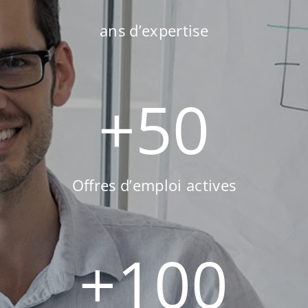
ans d’expertise
+
50
Offres d’emploi actives
+
100