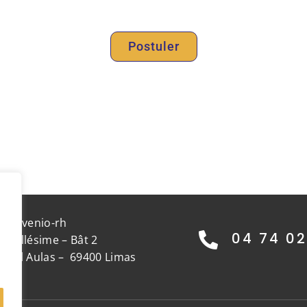
Postuler
Invenio-rh
04 74 02
c Millésime – Bât 2
chel Aulas – 69400 Limas