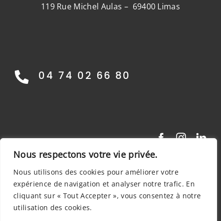
119 Rue Michel Aulas – 69400 Limas
04 74 02 66 80
Nous respectons votre vie privée.
Nous utilisons des cookies pour améliorer votre
expérience de navigation et analyser notre trafic. En
cliquant sur « Tout Accepter », vous consentez à notre
© 2016 - 2026 •
invenio rh
• Tous Droits
Réservés |
Mentions légales
•
Politique de
utilisation des cookies.
confidentialité
•
Politique de gestion des