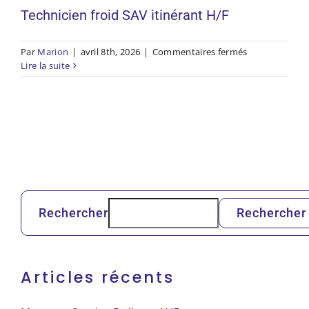
Technicien froid SAV itinérant H/F
sur
Par
Marion
|
avril 8th, 2026
|
Commentaires fermés
Technicien
Lire la suite
froid
SAV
itinérant
H/F
Rechercher
Rechercher
Articles récents