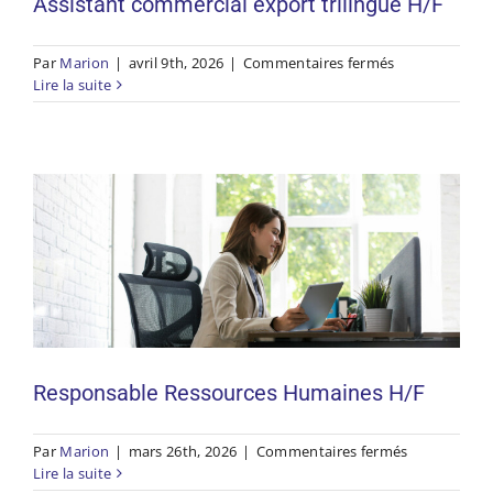
Assistant commercial export trilingue H/F
sur
Par
Marion
|
avril 9th, 2026
|
Commentaires fermés
Assistant
Lire la suite
Responsable Ressources Humaines
commercial
H/F
export
trilingue
H/F
Responsable Ressources Humaines H/F
sur
Par
Marion
|
mars 26th, 2026
|
Commentaires fermés
Responsabl
Lire la suite