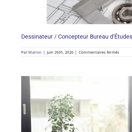
Référent 
Dessinateur / Concepteur Bureau d’Étude
sur
Par
Marion
|
juin 26th, 2026
|
Commentaires fermés
Dessin
/
Concep
Burea
d’Étud
H/F