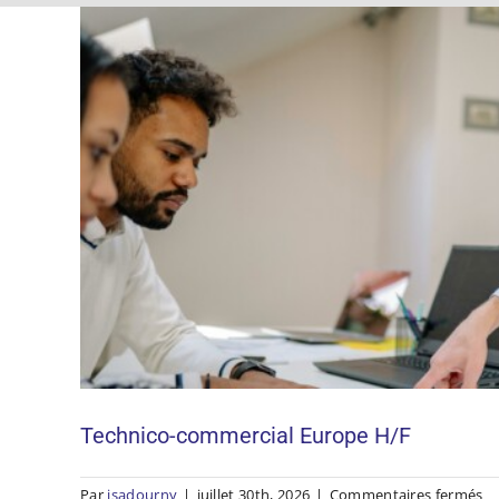
Commercial en 
Technico-commercial Europe H/F
su
Par
jsadourny
|
juillet 30th, 2026
|
Commentaires fermés