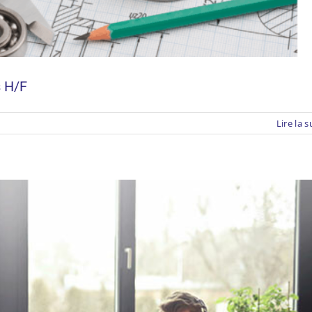
H/F technique Clients
s H/F
Lire la s
ateur
teur
u
es