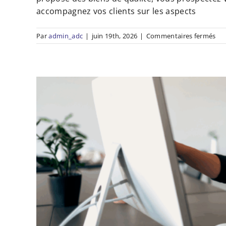
Ass
accompagnez vos clients sur les aspects
sur
Par
admin_adc
|
juin 19th, 2026
|
Commentaires fermés
Co
en
imm
H/
–
Ag
de
Pie
Do