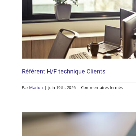
Commercial en immobilie
Référent H/F technique Clients
sur
Par
Marion
|
juin 19th, 2026
|
Commentaires fermés
Référe
H/F
techni
Clients