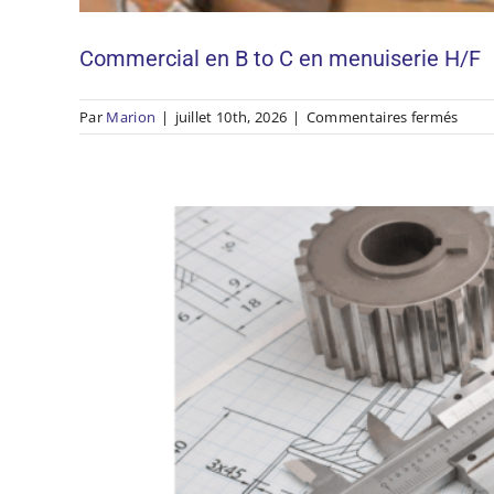
Dessinateur / Con
Commercial en B to C en menuiserie H/F
sur
Par
Marion
|
juillet 10th, 2026
|
Commentaires fermés
Comm
en
B
to
C
en
menu
H/F